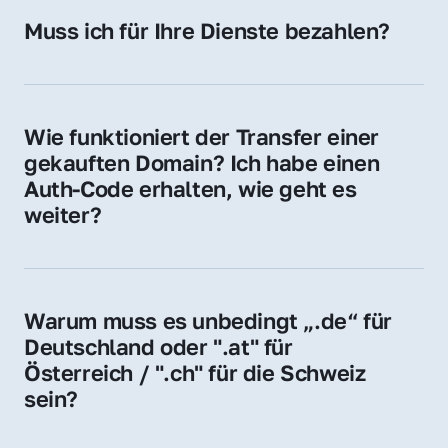
Hosting-Anbieter) fallen geringe laufende 
Muss ich für Ihre Dienste bezahlen?
Gebühren an. Diese bewegen sich für .de 
Nein, bei uns zahlen Sie nur den Kaufpreis 
Domains bei ca. 5€ / Jahr
der Domain – ohne zusätzliche Vermittlungs- 
oder Servicegebühren.
Wie funktioniert der Transfer einer 
gekauften Domain? Ich habe einen 
Auth-Code erhalten, wie geht es 
weiter?
Mit dem Auth-Code beauftragen Sie Ihren 
Provider, die Domain zu übernehmen. Gerne 
begleiten wir Sie bei diesem einfachen und 
Warum muss es unbedingt „.de“ für 
schnellen Prozess.
Deutschland oder ".at" für 
Österreich / ".ch" für die Schweiz 
sein?
Diese Endungen stehen für regionale 