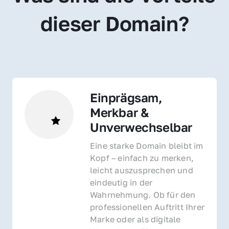
dieser Domain?
Einprägsam, 
Merkbar & 
Unverwechselbar
Eine starke Domain bleibt im 
Kopf – einfach zu merken, 
leicht auszusprechen und 
eindeutig in der 
Wahrnehmung. Ob für den 
professionellen Auftritt Ihrer 
Marke oder als digitale 