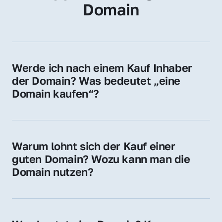
Domain
Werde ich nach einem Kauf Inhaber 
der Domain? Was bedeutet „eine 
Domain kaufen“?
Ja, Sie werden der offizielle Domain-Inhaber. 
Sie erhalten alle Rechte zur Nutzung, 
Verwaltung oder Weiterveräußerung der 
Warum lohnt sich der Kauf einer 
Domain.
guten Domain? Wozu kann man die 
Domain nutzen?
Eine starke Domain steigert Sichtbarkeit, 
Vertrauen und Markenwert. Nutzen Sie sie 
für Ihre Website, Weiterleitung, E-Mail-