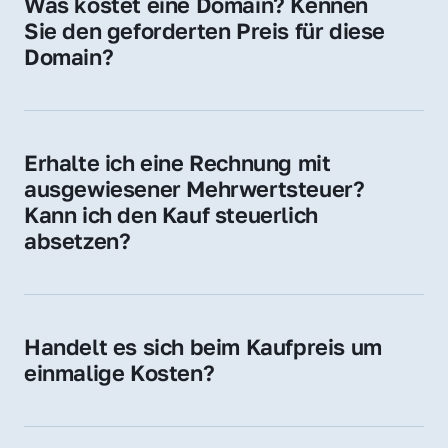
Was kostet eine Domain? Kennen 
Adressen oder als digitale Investition.
Sie den geforderten Preis für diese 
Domain?
Der Preis variiert je nach Domain. Für diese 
Domain liegt ein konkreter Kaufpreis vor – 
kontaktieren Sie uns gerne für ein 
Erhalte ich eine Rechnung mit 
unverbindliches Angebot.
ausgewiesener Mehrwertsteuer? 
Kann ich den Kauf steuerlich 
absetzen?
Ja, Sie erhalten eine Rechnung mit MwSt. 
Für Unternehmen ist der Kauf in der Regel 
steuerlich absetzbar.
Handelt es sich beim Kaufpreis um 
einmalige Kosten?
Ja. Der Kaufpreis ist einmalig. Nur beim 
späteren Betrieb der Domain (z. B. beim 